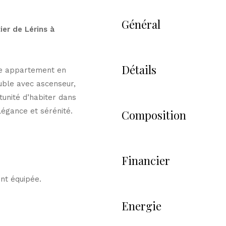
Général
er de Lérins à
Détails
ue appartement en
uble avec ascenseur,
unité d’habiter dans
légance et sérénité.
Composition
Financier
nt équipée.
Energie