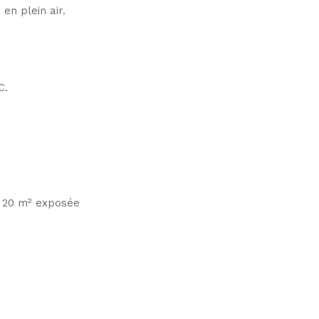
en plein air.
C.
e 20 m² exposée