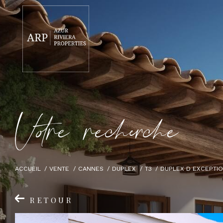
V
o
r
e
r
e
c
e
c
e
ACCUEIL
VENTE
CANNES
DUPLEX
T3
DUPLEX D EXCEPTI
RETOUR