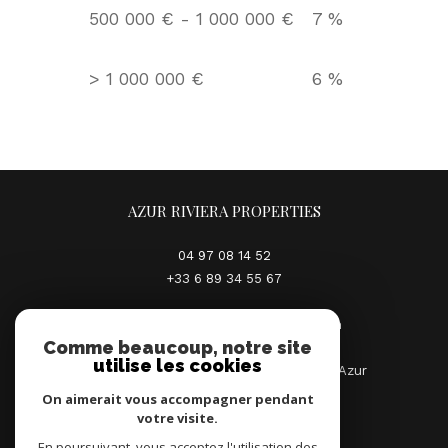
500 000 € - 1 000 000 €
7 %
>
1 000 000 €
6 %
AZUR RIVIERA PROPERTIES
04 97 08 14 52
+33 6 89 34 55 67
contact@azur-riviera-properties.com
Comme beaucoup, notre site
utilise les cookies
80 rue du Maréchal Joffre Palais Rives d'Azur
06000 NICE
On aimerait vous accompagner pendant
votre visite.
En poursuivant, vous acceptez l'utilisation des