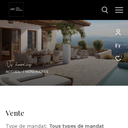
Fr
0
N
o
h
o
o
a
i
e
ACCUEIL
HONORAIRES
Vente
Type de mandat:
Tous types de mandat