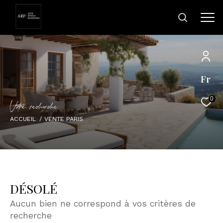
Fr
0
V
o
r
e
r
e
c
e
c
e
ACCUEIL
VENTE PARIS
DÉSOLÉ
Aucun bien ne correspond à vos critères de
recherche