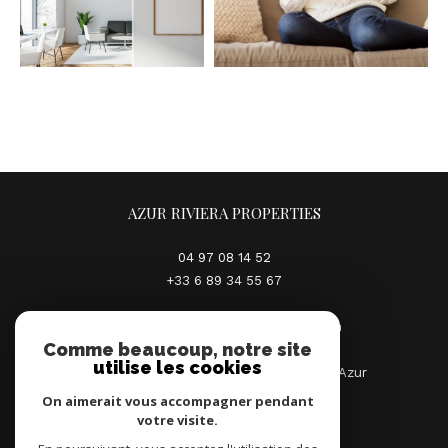
AZUR RIVIERA PROPERTIES
04 97 08 14 52
+33 6 89 34 55 67
contact@azur-riviera-properties.com
Comme beaucoup, notre site
utilise les cookies
80 rue du Maréchal Joffre Palais Rives d'Azur
06000 NICE
On aimerait vous accompagner pendant
votre visite.